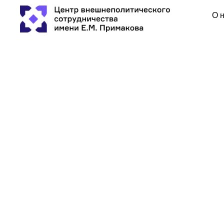
О 
Primakov Read