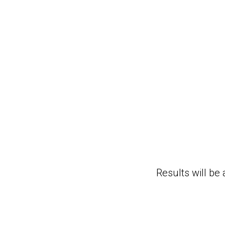
Session — 20
Results will be 